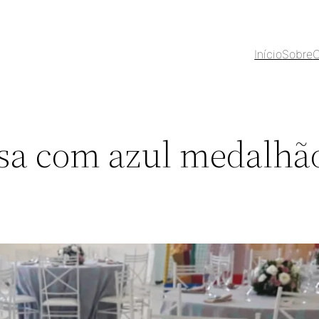
Início
Sobre
O
osa com azul medalhã