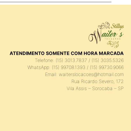
ATENDIMENTO SOMENTE COM HORA MARCADA
Telefone: (15) 3013.7837 / (15) 3035.5326
WhatsApp: (15) 99708.1393 / (15) 99730.9066
Email: waiterslocacoes@hotmail.com
Rua Ricardo Severo, 172
Vila Assis – Sorocaba – SP