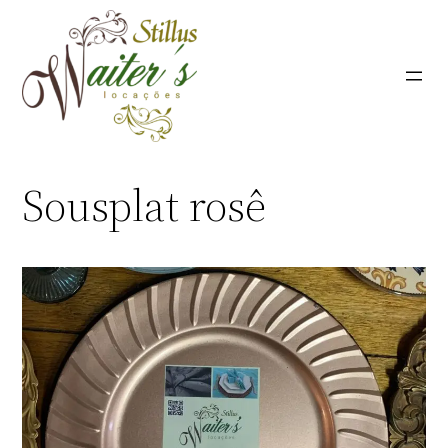
Pular
para
o
conteúdo
Sousplat rosê