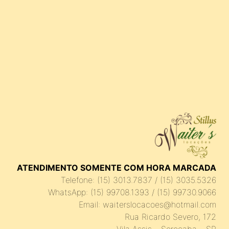
ATENDIMENTO SOMENTE COM HORA MARCADA
Telefone: (15) 3013.7837 / (15) 3035.5326
WhatsApp: (15) 99708.1393 / (15) 99730.9066
Email: waiterslocacoes@hotmail.com
Rua Ricardo Severo, 172
Vila Assis – Sorocaba – SP