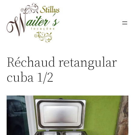
Pular
para
o
conteúdo
Réchaud retangular
cuba 1/2